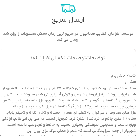
ارسال سریع
موسسه طراحان انقلابی صحابیون در سریع ترین زمان ممکن محصولات را برای شما
ارسال می کند
توضیحات
توضیحات تکمیلی
نظرات (0)
💠ماکت شهریار
#شاعر
سیّد محمّدحسین بهجت تبریزی (۱۱ دی ۱۲۸۵ – ۲۷ شهریور ۱۳۶۷) متخلص به شهریار،
شاعر ایرانی بود که به زبان‌های فارسی و ترکی آذربایجانی شعر سروده است. شهریار
در سرودن گونه‌های دگرسان شعر مانند قصیده، مثنوی، غزل، قطعه، رباعی و شعر
نیمایی چیره‌دست بود. اما بیشتر از دیگر گونه‌ها در غزل شهره بود و از جمله
غزل‌های معروف او می‌توان به «علی ای همای رحمت» و «خان ننه» و «حیدر بابایه
سلام» «آمدی جانم به قربانت» اشاره کرد. شهریار نسبت به علی بن ابی‌طالب ارادتی
ویژه داشت و همچنین شیفتگی بسیاری نسبت به حافظ و فردوسی داشته است.
شهریار، از جمله سرایندگانی است که شعر را محلی نیک برای بیان این