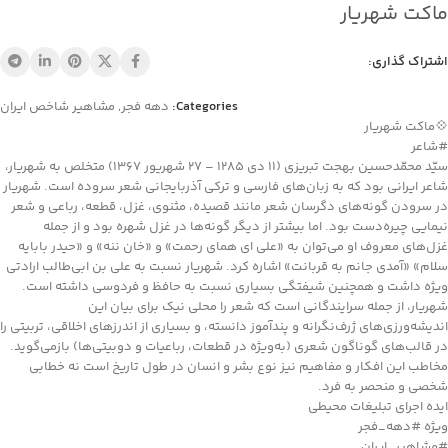
ماکت شهریار
اشتراک گذاری:
Categories:
دهه فجر
,
مشاهیر شاخص ایران
💠ماکت شهریار
#شاعر
سیّد محمّدحسین بهجت تبریزی (۱۱ دی ۱۲۸۵ – ۲۷ شهریور ۱۳۶۷) متخلص به شهریار،
شاعر ایرانی بود که به زبان‌های فارسی و ترکی آذربایجانی شعر سروده است. شهریار
در سرودن گونه‌های دگرسان شعر مانند قصیده، مثنوی، غزل، قطعه، رباعی و شعر
نیمایی چیره‌دست بود. اما بیشتر از دیگر گونه‌ها در غزل شهره بود و از جمله
غزل‌های معروف او می‌توان به «علی ای همای رحمت» و «خان ننه» و «حیدر بابایه
سلام» «آمدی جانم به قربانت» اشاره کرد. شهریار نسبت به علی بن ابی‌طالب ارادتی
ویژه داشت و همچنین شیفتگی بسیاری نسبت به حافظ و فردوسی داشته است.
شهریار، از جمله سرایندگانی است که شعر را محلی نیک برای بیان این
اندیشه‌ورزی‌های ژرف‌نگرانه و پندآموز دانسته، و بسیاری از اندرزهای اخلاقی، تربیتی را
در قالب‌های گوناگون شعری (به‌ویژه در قطعات، رباعیات و دوبیتی‌ها) بازمی‌گوید.
مخاطب این افکار و مفاهیم نیز نوع بشر و انسان در طول تاریخ است نه خطابی
شخصی و منحصر به فرد.
ایده اجرای تبلیغات محیطی
ویژه #دهه_فجر
#مشاهیر_ایران