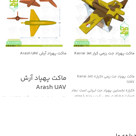
ماکت پهپاد جت رزمی کرار Karrar Jet
ماکت پهپاد آرش Arash UAV
UAV
جهت خرید تماس بگیرید
جهت خرید تماس بگیرید
ماکت پهپاد آرش
ماکت پهپاد جت رزمی «کرار» (Karrar Jet
UAV)
Arash UAV
«کرار» نخستین پهپاد جت ایرانی است؛ نماد
جسارت و فناوری بومی. این پرنده با موتور
ماکت پهپاد انتحاری/کروز آرش (Arash UAV)
توربوجت و بدنه کامپوزیتی، قابلیت پرواز تا
«آرش» یک پهپاد انتحاری/موشک کروز
ارتفاع ۱۰ کیلومتر و سرعت حدود ۹۰۰ کیلومتر
بومی ساخت ایران است که برای عملیات
در ساعت دارد و در مأموریت‌های رزمی،
تهاجمی برد بلند و اصابت دقیق به اهداف
شناسایی و پشتیبانی هوایی به‌کار می‌رود.
مهم طراحی شده است. این پرنده با
نسخهٔ ماکت با ابعاد طول 190 سانتی‌متر و
استفاده از موتور جت و طراحی آیرودینامیک
دهانهٔ بال 154 سانتی‌متر، به‌صورت دقیق بر
کارآمد، قادر است مسافت‌های صدها
اساس مدل واقعی ساخته شده؛ مناسب