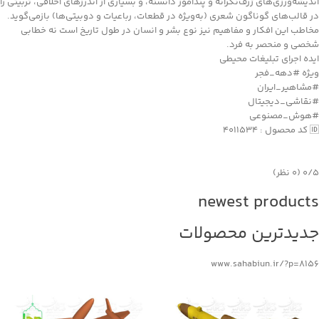
اندیشه‌ورزی‌های ژرف‌نگرانه و پندآموز دانسته، و بسیاری از اندرزهای اخلاقی، تربیتی را
در قالب‌های گوناگون شعری (به‌ویژه در قطعات، رباعیات و دوبیتی‌ها) بازمی‌گوید.
مخاطب این افکار و مفاهیم نیز نوع بشر و انسان در طول تاریخ است نه خطابی
شخصی و منحصر به فرد.
ایده اجرای تبلیغات محیطی
ویژه #دهه_فجر
#مشاهیر_ایران
#نقاشی_دیجیتال
#هوش_مصنوعی
🆔 کد محصول : ۴۰۱۱۵۳۴
‫۰/۵
‫(۰ نظر)
newest products
جدیدترین محصولات
www.sahabiun.ir/?p=8156