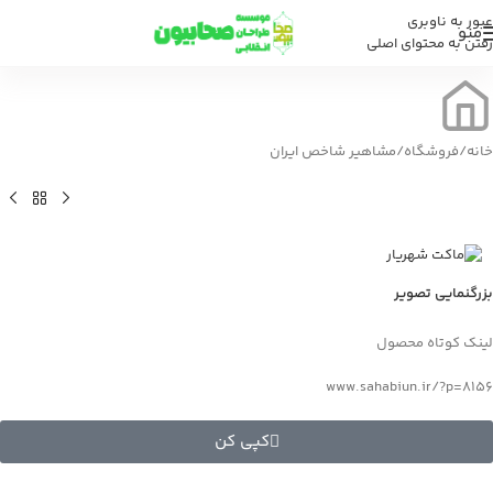
عبور به ناوبری
منو
رفتن به محتوای اصلی
خانه
/
فروشگاه
/
مشاهیر شاخص ایران
بزرگنمایی تصویر
لینک کوتاه محصول
www.sahabiun.ir/?p=8156
کپی کن