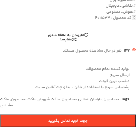
#نقاشی_دیجیتال
#هوش_مصنوعی
🆔 کد محصول : 4011534
افزودن به علاقه مندی
مقایسه
132
نفر در حال مشاهده محصول هستند
تولید کننده تمام محصولات
ارسال سریع
مناسب ترین قیمت
پشتیبانی سریع با استفاده از تلفن ، ایتا و چت آنلاین سایت
Tags:
صحابیون
,
طراحان انقلابی صحابیون
,
ماکت شهریار
,
ماکت صحابیون
,
ماکت
مشاهیر
جهت خرید تماس بگیرید