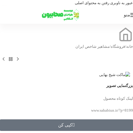
عبور به ناوبری
رفتن به محتوای اصلی
منو
خانه
/
فروشگاه
/
مشاهیر شاخص ایران
بزرگنمایی تصویر
لینک کوتاه محصول
www.sahabiun.ir/?p=8199
کپی کن