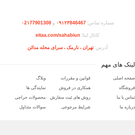
دریافت اپلیکیشن وودمارت شاپ
شماره تماس:
۰۹۱۲۳846467
و
۰2۱77901308
کانال ایتا:
eitaa.com/sahabiun
آدرس:
تهران ،‌ نارمک ، سرای محله مدائن
لینک های مهم
صفحه اصلی
قوانین و مقررات
وبلاگ
فروشگاه
همکاری در فروش
نمایندگی ها
تماس با ما
روش های ثبت سفارش
محصولات حراجی
درباره ما
شرایط مرجوعی
سوالات متداول