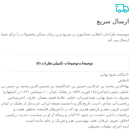
ارسال سریع
موسسه طراحان انقلابی صحابیون در سریع ترین زمان ممکن محصولات را برای شما
ارسال می کند
توضیحات
توضیحات تکمیلی
نظرات (0)
💠ماکت شیخ بهایی
#نقاش
بهاءالدین محمد بن عزالدین حسین بن عبدالصمد بن شمس الدین محمد بن حسن بن
عاملی جبعی (جباعی) (۱۸ فوریه ۱۵۴۷ در بعلبک، لبنان – ۱ سپتامبر ۱۶۲۱ در اصفهان)
معروف به شیخ بهایی، همه‌چیزدان، حکیم، علامهٔ فقیه، معمار، عارف، اخترشناس،
ریاضی‌دان، شاعر، ادیب، تاریخ‌نگار و دانشمند شیعهٔ ایرانی عرب‌تبار از بعلبک در لبنان
کنونی قرون دهم و یازدهم هجری بود که در دانش‌های فلسفه، منطق، هیئت و
ریاضیات دانایی داشت، در حدود ۹۶ کتاب و رساله از او در سیاست، حدیث، ریاضی،
اخلاق، نجوم، عرفان، فقه، مهندسی، هنر و فیزیک بر جای مانده است.
ایده اجرای تبلیغات محیطی