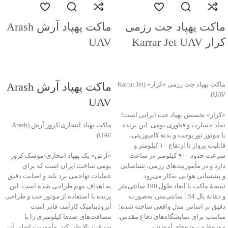
ماکت پهپاد جت رزمی
ماکت پهپاد آرش Arash
کرار Karrar Jet UAV
UAV
جهت خرید تماس بگیرید
جهت خرید تماس بگیرید
ماکت پهپاد جت رزمی «کرار» (Karrar Jet
ماکت پهپاد آرش Arash
UAV)
UAV
«کرار» نخستین پهپاد جت ایرانی است؛
نماد جسارت و فناوری بومی. این پرنده
ماکت پهپاد انتحاری/کروز آرش (Arash
با موتور توربوجت و بدنه کامپوزیتی،
UAV)
قابلیت پرواز تا ارتفاع ۱۰ کیلومتر و
سرعت حدود ۹۰۰ کیلومتر در ساعت
«آرش» یک پهپاد انتحاری/موشک کروز
دارد و در مأموریت‌های رزمی، شناسایی
بومی ساخت ایران است که برای
و پشتیبانی هوایی به‌کار می‌رود.
عملیات تهاجمی برد بلند و اصابت دقیق
نسخهٔ ماکت با ابعاد طول 190 سانتی‌متر
به اهداف مهم طراحی شده است. این
و دهانهٔ بال 154 سانتی‌متر، به‌صورت
پرنده با استفاده از موتور جت و طراحی
دقیق بر اساس مدل واقعی ساخته شده؛
آیرودینامیک کارآمد، قادر است
مناسب برای نمایشگاه‌های دفاع مقدس،
مسافت‌های صدها کیلومتری را با
موزه‌ها و پروژه‌های آموزشی.
سرعت بالا طی کند. مأموریت اصلی آن