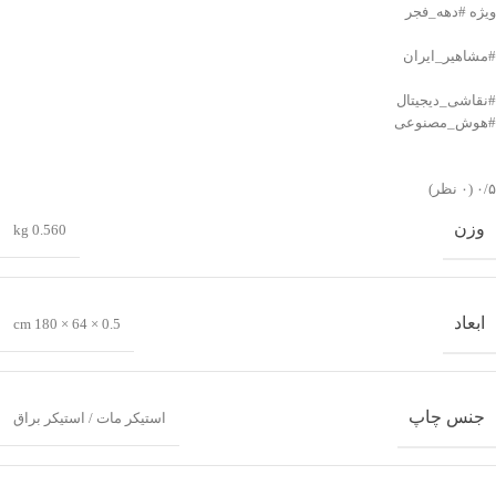
ویژه #دهه_فجر
#مشاهیر_ایران
#نقاشی_دیجیتال
#هوش_مصنوعی
‫۰/۵
‫(۰ نظر)
وزن
0.560 kg
ابعاد
0.5 × 64 × 180 cm
جنس چاپ
استیکر مات / استیکر براق