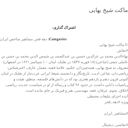
ماکت شیخ بهایی
اشتراک گذاری:
Categories:
دهه فجر
,
مشاهیر شاخص ایران
💠ماکت شیخ بهایی
#نقاش
بهاءالدین محمد بن عزالدین حسین بن عبدالصمد بن شمس الدین محمد بن حسن بن
عاملی جبعی (جباعی) (۱۸ فوریه ۱۵۴۷ در بعلبک، لبنان – ۱ سپتامبر ۱۶۲۱ در اصفهان)
معروف به شیخ بهایی، همه‌چیزدان، حکیم، علامهٔ فقیه، معمار، عارف، اخترشناس،
ریاضی‌دان، شاعر، ادیب، تاریخ‌نگار و دانشمند شیعهٔ ایرانی عرب‌تبار از بعلبک در لبنان
کنونی قرون دهم و یازدهم هجری بود که در دانش‌های فلسفه، منطق، هیئت و
ریاضیات دانایی داشت، در حدود ۹۶ کتاب و رساله از او در سیاست، حدیث، ریاضی،
اخلاق، نجوم، عرفان، فقه، مهندسی، هنر و فیزیک بر جای مانده است.
ایده اجرای تبلیغات محیطی
ویژه #دهه_فجر
#مشاهیر_ایران
#نقاشی_دیجیتال