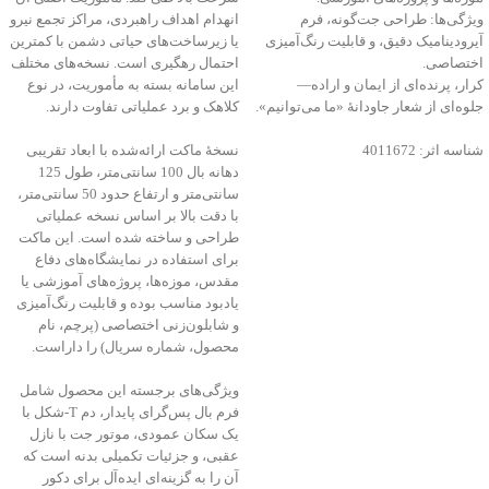
ویژگی‌ها: طراحی جت‌گونه، فرم
انهدام اهداف راهبردی، مراکز تجمع نیرو
آیرودینامیک دقیق، و قابلیت رنگ‌آمیزی
یا زیرساخت‌های حیاتی دشمن با کمترین
اختصاصی.
احتمال رهگیری است. نسخه‌های مختلف
کرار، پرنده‌ای از ایمان و اراده—
این سامانه بسته به مأموریت، در نوع
جلوه‌ای از شعار جاودانۀ «ما می‌توانیم».
کلاهک و برد عملیاتی تفاوت دارند.
شناسه اثر: 4011672
نسخهٔ ماکت ارائه‌شده با ابعاد تقریبی
دهانه بال 100 سانتی‌متر، طول 125
سانتی‌متر و ارتفاع حدود 50 سانتی‌متر،
با دقت بالا بر اساس نسخه عملیاتی
طراحی و ساخته شده است. این ماکت
برای استفاده در نمایشگاه‌های دفاع
مقدس، موزه‌ها، پروژه‌های آموزشی یا
یادبود مناسب بوده و قابلیت رنگ‌آمیزی
و شابلون‌زنی اختصاصی (پرچم، نام
محصول، شماره سریال) را داراست.
ویژگی‌های برجسته این محصول شامل
فرم بال پس‌گرای پایدار، دم T‑شکل با
یک سکان عمودی، موتور جت با نازل
عقبی، و جزئیات تکمیلی بدنه است که
آن را به گزینه‌ای ایده‌آل برای دکور