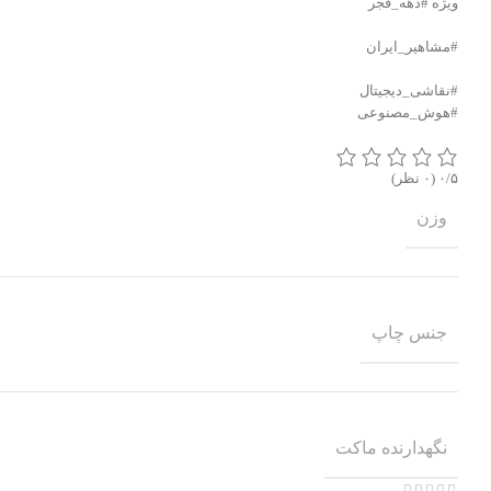
ویژه #دهه_فجر
#مشاهیر_ایران
#نقاشی_دیجیتال
#هوش_مصنوعی
‫۰/۵
‫(۰ نظر)
وزن
جنس چاپ
نگهدارنده ماکت