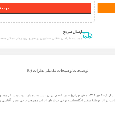
جهت خر
ارسال سریع
موسسه طراحان انقلابی صحابیون در سریع ترین زمان ممکن محصول
توضیحات
توضیحات تکمیلی
نظرات (0)
ت در اثر توطئهٔ سفیر انگلستان و برخی درباریان ایران همچون حاجی میرزا آقاسی و 