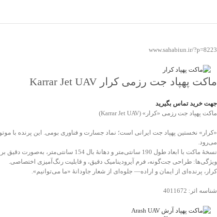
www.sahabiun.ir/?p=8223
ماکت پهپاد جت رزمی کرار Karrar Jet UAV
جهت خرید تماس بگیرید
ماکت پهپاد جت رزمی «کرار» (Karrar Jet UAV)
می‌رود.
نسخهٔ ماکت با ابعاد طول 190 سانتی‌متر و دهانهٔ بال 154 سانتی‌متر، به‌صورت دقیق بر اساس مدل واقعی ساخته شده؛ مناسب برای نمایشگاه‌های دفاع مقدس، موزه‌ها و پروژه‌های آموزشی.
ویژگی‌ها: طراحی جت‌گونه، فرم آیرودینامیک دقیق، و قابلیت رنگ‌آمیزی اختصاصی.
کرار، پرنده‌ای از ایمان و اراده— جلوه‌ای از شعار جاودانۀ «ما می‌توانیم».
شناسه اثر: 4011672