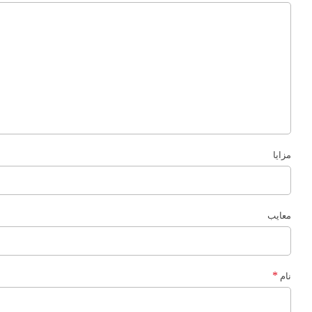
مزایا
معایب
*
نام