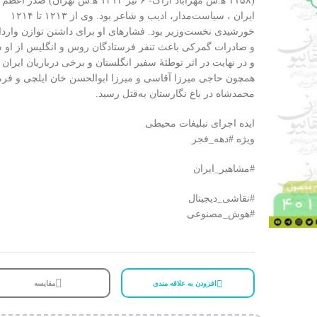
(۱۱۵۸ ه‍.ش مهرآباد اراک- ۶ تیر ۱۲۱۴ ه‍.ش تهران) صدر اعظم
ایران ، سیاست‌مدار، ادیب و شاعر بود. وی از ۱۲۱۳ تا ۱۲۱۴
خورشیدی نخست‌وزیر بود. فشارهای او برای داشتن توازن وارد
و صادرات گمرکی باعث تنفر فرستادگان روس و انگلیس از او 
و در نهایت در اثر توطئهٔ سفیر انگلستان و برخی درباریان ایران
همچون حاجی میرزا آقاسی و میرزا ابوالحسن خان ایلچی و فرم
محمدشاه در باغ نگارستان به‌قتل رسید.
ایده اجرای تبلیغات محیطی
ویژه #دهه_فجر
#مشاهیر_ایران
#نقاشی_دیجیتال
#هوش_مصنوعی
افزودن به علاقه مندی
مقایسه