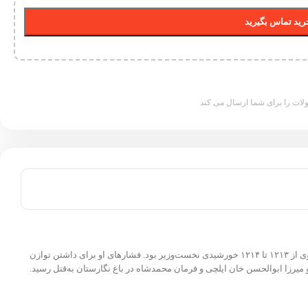
ید تماس بگیرید
ات را برای شما ارسال می کند
سیّد ابوالقاسم حسینی مهرآبادی مشهور به قائم‌مقام فراهانی (۱۱۵۸ ه‍.ش مهرآباد اراک- ۶ تیر ۱۲۱۴ ه‍.ش تهران) صدر اعظم ایران ، سیاست‌مدار، ادیب و شاعر بود. وی از ۱۲۱۳ تا ۱۲۱۴ خورشیدی نخست‌وزیر بود. فشارهای او برای داشتن توازن
میرزا ابوالحسن خان ایلچی و فرمان محمدشاه در باغ نگارستان به‌قتل رسید.