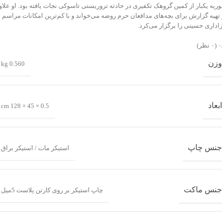
ریه یکبار از کمین گروهک تکفیری در حادثه تروریستی تاسوکی نجات یافته بود. او علاو
 تهیه گزارش برای بچه‌های مدافعان حرم روضه می‌خواند و با کم‌‌ترین امکانات مراسم
اداری حسینی را برگزار می‌کرد.
‫
‫(۰ نظر)
وزن
0.560 kg
ابعاد
0.5 × 45 × 128 cm
جنس چاپ
استیکر مات / استیکر براق
جنس ماکت
چاپ استیکر بر روی کارتن پلاست 5میل