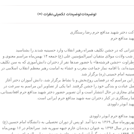
توضیحات
توضیحات تکمیلی
نظرات (0)
کت دختر شهید مدافع حرم رضا رستگاری
ید مدافع حرم
ترانی که در جشن تکلیف همراه رهبر انقلاب وارد حسینیه شدند را بشناسید
در شب ولادت مولای متقیان امیرالمؤمنین علی (ع) جمعه ۱۴ بهمن‌ماه مراسم معنوی و
طراوت «جشن فرشته‌ها» با حضور صدها نفر از دختران دانش‌آموزی که به سن تکلیف
یده‌اند، با اقامه نماز جماعت مغرب و عشاء به امامت رهبر معظم انقلاب اسلامی در
ینیه امام خمینی (ره) برگزار شد.
 این مراسم که در فضایی روح‌بخش و با نشاط برگزار شد، دانش آموزان دختر آغاز
ل عبادت و بندگی خود را جشن گرفتند. اما یکی از تصاویر این مراسم به سرعت در
ای مجازی در حال انتشار است و آن تصویر حضور دختر شهید مدافع حرم افغانستانی،
ا رستگاری در کنار دختران سه شهید مدافع حرم ایرانی است.
ید ابوذر داوودی
ید مدافع حرم ابوذر داوودی
شهریورماه سال ۱۳۶۹ به دنیا آمد. او پس از دوران تحصیلی به دانشگاه امام حسین (ع)
رفت و در سال ۱۳۹۴ به عنوان دیده‌بان عازم جبهه سوریه شد. سرانجام در ۱۶ بهمن‌ماه
سال ۱۳۹۴ در عملیات بزرگ آزادسازی شهرهای شیعه نشین نبل و الزهراء، پس از