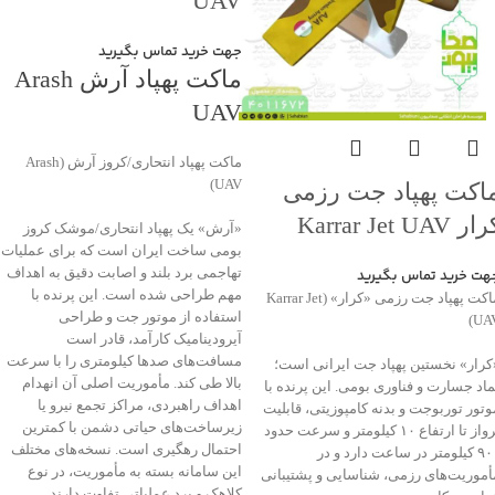
UAV
جهت خرید تماس بگیرید
ماکت پهپاد آرش Arash
UAV
ماکت پهپاد انتحاری/کروز آرش (Arash
UAV)
اکت پهپاد جت رزمی
ر Karrar Jet UAV
«آرش» یک پهپاد انتحاری/موشک کروز
بومی ساخت ایران است که برای عملیات
تهاجمی برد بلند و اصابت دقیق به اهداف
هت خرید تماس بگیرید
مهم طراحی شده است. این پرنده با
ماکت پهپاد جت رزمی «کرار» (Karrar Jet
استفاده از موتور جت و طراحی
UAV
آیرودینامیک کارآمد، قادر است
مسافت‌های صدها کیلومتری را با سرعت
کرار» نخستین پهپاد جت ایرانی است؛
بالا طی کند. مأموریت اصلی آن انهدام
ماد جسارت و فناوری بومی. این پرنده با
اهداف راهبردی، مراکز تجمع نیرو یا
وتور توربوجت و بدنه کامپوزیتی، قابلیت
زیرساخت‌های حیاتی دشمن با کمترین
پرواز تا ارتفاع ۱۰ کیلومتر و سرعت حدود
احتمال رهگیری است. نسخه‌های مختلف
۹۰۰ کیلومتر در ساعت دارد و در
این سامانه بسته به مأموریت، در نوع
أموریت‌های رزمی، شناسایی و پشتیبانی
کلاهک و برد عملیاتی تفاوت دارند.