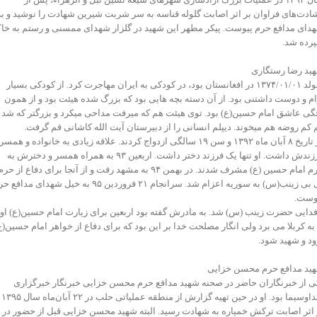
ادت‌های فراوان بر اثر اصابت گلوله قناسه به سر شربت شیرین شهادت را نوشید و به
دای مدافع حرم پیوست. پیکر مطهر این شهید در گلزار شهدای ممسنی و رستم به خا
رده شد.
ید رضا رستگاری
متولد ۱۳۷۴/۰۱/۰۱ در افغانستان بود، در کودکی به ایران مهاجرت کرد. از کودکی بسیار
ام و دوست داشتنی بود. از آن دسته بچه هایی بود که بزرگ شده هیئت بود و از همون
گی عاشق امام حسین(ع) بود. توی هیئت هم که میرفت مداحی میکرد و بزرگتر که شد
 کم روضه هم میخوند. دیپلم انسانی را از دبیرستان آیت الله کاشانی قم گرفت.
در تاریخ ۸ آبان ماه ۱۳۹۲ و سن ۱۹ سالگی ازدواج کردند. علاقه زیادی به خانواده و همسر
فرزندش داشت. او تنها یک فرزند دختر داشت. اربعین ۹۳ به همراه همسر و دخترش به
حرم امام حسین (ع) مشرف شدند. در بهمن ۹۴ به مشهد رفت و از آنجا برای دفاع از حر
بی بی زینب(س) به سوریه اعزام شد. سرانجام ۲۱ فروردین ۹۵ به خیل شهدای مداف
وست.
فدایی حضرت زینب (س) شد. به مادرش گفته بود اربعین برای زیارت امام حسین(ع) او
 به کربلا می برد ولی انگار مصلحت خدا بر این بود که برای دفاع از خواهر امام حسین(ع
ود و شهید شود.
ید مدافع حرم محسن خزایی
ی از خبرنگاران حاضر در صحنه شهید مدافع حرم محسن خزایی خبرنگار خبرگزاری
صداوسیما بود. او در حین تهیه گزارش از منطقه عملیاتی حلب در ۲۲ آبان‌‌ماه سال ۱۳۹۵
 اثر اصابت ترکش خمپاره به شهادت رسید. البته شهید محسن خزایی قبل از حضور در