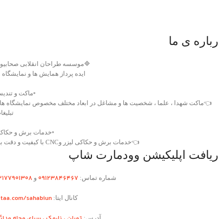
درباره ی م
موسسه طراحان انقلابی صحابیون
یده پرداز همایش ها و نمایشگاه ها
️ماکت و تندیس
ماکت شهدا ، علما ، شخصیت ها و مشاغل در ابعاد مختلف مخصوص نمایشگاه ها و
بلیغات
️خدمات برش و حکاکی
👈خدمات برش و حکاکی لیزر وCNC با کیفیت و دقت بالا
دریافت اپلیکیشن وودمارت شا
2۱77901308
۰۹۱۲۳846467
و
شماره تماس:
itaa.com/sahabiun
کانال ایتا:
هران ،‌ نارمک ، سرای محله مدائن
آدرس: