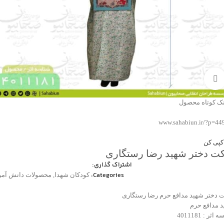
بزرگنمایی تصویر
نک کوتاه محصول
www.sahabiun.ir/?p=44
کپی کن
ت دختر شهید رضا رستگاری
اشتراک گذاری:
Categories:
کودکان شهدا
,
محصولات دانش آمو
 دختر شهید مدافع حرم رضا رستگاری
 مدافع حرم
اثر : 4011181