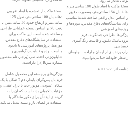
وایی به‌کار می‌رود.
نسخهٔ ماکت با ابعاد طول 190 سانتی‌متر و
نسخهٔ ماکت ارائه‌شده با ابعاد تقریبی
دهانهٔ بال 154 سانتی‌متر، به‌صورت دقیق
دهانه بال 100 سانتی‌متر، طول 125
ر اساس مدل واقعی ساخته شده؛ مناسب
سانتی‌متر و ارتفاع حدود 50 سانتی‌متر، با
رای نمایشگاه‌های دفاع مقدس، موزه‌ها و
دقت بالا بر اساس نسخه عملیاتی طراحی
روژه‌های آموزشی.
و ساخته شده است. این ماکت برای
یژگی‌ها: طراحی جت‌گونه، فرم
استفاده در نمایشگاه‌های دفاع مقدس،
یرودینامیک دقیق، و قابلیت رنگ‌آمیزی
موزه‌ها، پروژه‌های آموزشی یا یادبود
ختصاصی.
مناسب بوده و قابلیت رنگ‌آمیزی و
رار، پرنده‌ای از ایمان و اراده— جلوه‌ای
شابلون‌زنی اختصاصی (پرچم، نام محصول،
ز شعار جاودانۀ «ما می‌توانیم».
شماره سریال) را داراست.
اسه اثر: 4011672
ویژگی‌های برجسته این محصول شامل
فرم بال پس‌گرای پایدار، دم T‑شکل با یک
سکان عمودی، موتور جت با نازل عقبی، و
جزئیات تکمیلی بدنه است که آن را به
گزینه‌ای ایده‌آل برای دکور ماندگار یا
استفاده در فضای باز و بسته تبدیل می‌کند.