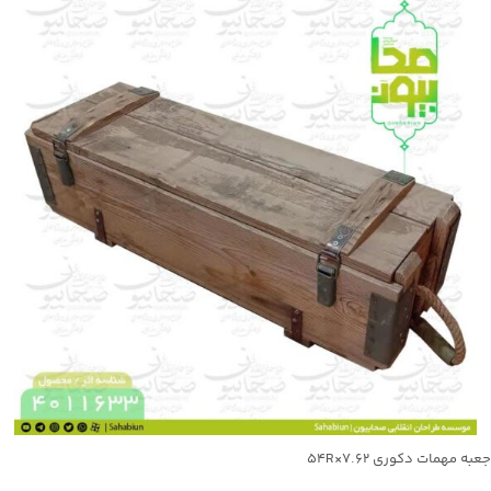
جعبه مهمات دکوری ۷.۶۲×۵۴R