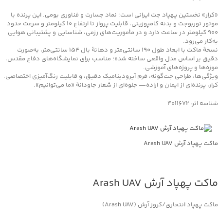
«کرار» نخستین پهپاد جت ایرانی است؛ نماد جسارت و فناوری بومی. این پرنده با
موتور توربوجت و بدنه کامپوزیتی، قابلیت پرواز تا ارتفاع ۱۰ کیلومتر و سرعت حدود
۹۰۰ کیلومتر در ساعت دارد و در مأموریت‌های رزمی، شناسایی و پشتیبانی هوایی
به‌کار می‌رود.
نسخهٔ ماکت با ابعاد طول 190 سانتی‌متر و دهانهٔ بال 154 سانتی‌متر، به‌صورت
دقیق بر اساس مدل واقعی ساخته شده؛ مناسب برای نمایشگاه‌های دفاع مقدس،
موزه‌ها و پروژه‌های آموزشی.
ویژگی‌ها: طراحی جت‌گونه، فرم آیرودینامیک دقیق، و قابلیت رنگ‌آمیزی اختصاصی.
کرار، پرنده‌ای از ایمان و اراده— جلوه‌ای از شعار جاودانۀ «ما می‌توانیم».
شناسه اثر: 4011672
ماکت پهپاد آرش Arash UAV
جهت خرید تماس بگیرید
ماکت پهپاد آرش Arash UAV
ماکت پهپاد انتحاری/کروز آرش (Arash UAV)