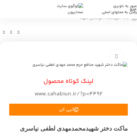
عبور به ناوبری
منو
رفتن به محتوای اصلی
خانه
/
فروشگاه
/
کودکان شهدا
بزرگنمایی تصویر
لینک کوتاه محصول
www.sahabiun.ir/?p=4492
کپی کن
ماکت دختر شهیدمحمدمهدی لطفی نیاسری