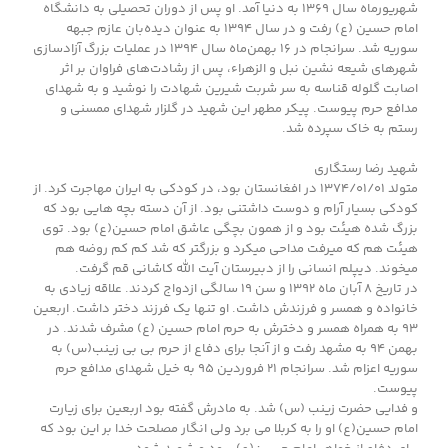
شهریورماه سال ۱۳۶۹ به دنیا آمد. او پس از دوران تحصیلی به دانشگاه
امام حسین (ع) رفت و در سال ۱۳۹۴ به عنوان دیده‌بان عازم جبهه
سوریه شد. سرانجام در ۱۶ بهمن‌ماه سال ۱۳۹۴ در عملیات بزرگ آزادسازی
شهرهای شیعه نشین نبل و الزهراء، پس از رشادت‌های فراوان بر اثر
اصابت گلوله قناسه به سر شربت شیرین شهادت را نوشید و به شهدای
مدافع حرم پیوست. پیکر مطهر این شهید در گلزار شهدای ممسنی و
رستم به خاک سپرده شد.
شهید رضا رستگاری
متولد ۱۳۷۴/۰۱/۰۱ در افغانستان بود، در کودکی به ایران مهاجرت کرد. از
کودکی بسیار آرام و دوست داشتنی بود. از آن دسته بچه هایی بود که
بزرگ شده هیئت بود و از همون بچگی عاشق امام حسین(ع) بود. توی
هیئت هم که میرفت مداحی میکرد و بزرگتر که شد کم کم روضه هم
میخوند. دیپلم انسانی را از دبیرستان آیت الله کاشانی قم گرفت.
در تاریخ ۸ آبان ماه ۱۳۹۲ و سن ۱۹ سالگی ازدواج کردند. علاقه زیادی به
خانواده و همسر و فرزندش داشت. او تنها یک فرزند دختر داشت. اربعین
۹۳ به همراه همسر و دخترش به حرم امام حسین (ع) مشرف شدند. در
بهمن ۹۴ به مشهد رفت و از آنجا برای دفاع از حرم بی بی زینب(س) به
سوریه اعزام شد. سرانجام ۲۱ فروردین ۹۵ به خیل شهدای مدافع حرم
پیوست.
و فدایی حضرت زینب (س) شد. به مادرش گفته بود اربعین برای زیارت
امام حسین(ع) او را به کربلا می برد ولی انگار مصلحت خدا بر این بود که