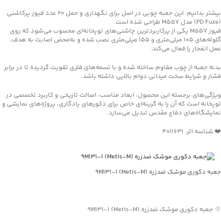
بیشتر بدانیم: این جعبه چوبی در اصل برای نگهداری و حمل ۲۰ عدد فیوز پرکاشنی
(PD Fuze) مدل M557 طراحی شده است.
فیوز M557 یکی از پرکاربردترین چاشنی‌های توپخانه‌ای محسوب می‌شود که روی
گلوله‌های ۱۰۵ میلی‌متری و ۱۵۵ میلی‌متری نصب شده و به‌محض اصابت به هدف،
عمل انفجار را فعال می‌کند.
بدنه جعبه از چوب مقاوم ساخته شده و با تسمه‌های فلزی تقویت گردیده تا در برابر
فشار و شرایط سخت میدانی دوام بالایی داشته باشد.
ویژگی‌های برجسته این محصول، ابعاد مناسب، اصالت تاریخی و کاربرد تخصصی در
توپخانه است که آن را به گزینه‌ای خاص برای دکورهای یادگاری، پروژه‌های نمایشی و
نمایشگاه‌های دفاع مقدس تبدیل می‌سازد.
❤️ شناسه اثر: 4011631
جعبه دکوری موشک ضدزره 9M131-1 (Metis-M)
جهت خرید تماس بگیرید
💠 جعبه دکوری موشک ضدزره 9M131-1 (Metis-M)