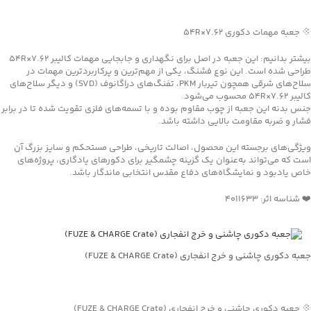
جهت خرید تماس بگیرید
💠 جعبه مهمات دکوری ۷.۶۲×۵۴R
بیشتر بدانیم: این جعبه در اصل برای نگهداری و جابجایی مهمات کالیبر ۷.۶۲×۵۴R
طراحی شده است. این نوع فشنگ، یکی از مهم‌ترین و پرکاربردترین مهمات در
سلاح‌های شرقی همچون تیربار PKM، تفنگ‌های دراگانوف (SVD) و دیگر سلاح‌های
کالیبر ۷.۶۲×۵۴R محسوب می‌شود.
جنس بدنه این جعبه از چوب مقاوم بوده و با تسمه‌های فلزی تقویت شده تا در برابر
فشار و ضربه مقاومت بالایی داشته باشد.
ویژگی‌های برجسته این محصول، اصالت تاریخی، طراحی مستحکم و سایز بزرگ آن
است که می‌تواند به‌عنوان یک گزینه چشمگیر برای دکورهای یادگاری، پروژه‌های
خاص یادبود و نمایشگاه‌های دفاع مقدس انتخابی ماندگار باشد.
❤️ شناسه اثر: 4011633
جعبه دکوری چاشنی و خرج انفجاری (FUZE & CHARGE Crate)
جهت خرید تماس بگیرید
💠 جعبه دکوری چاشنی و خرج انفجاری (FUZE & CHARGE Crate)