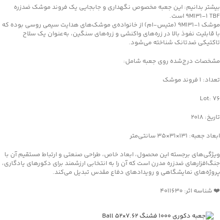
بیشتر بدانیم: این جعبه مخصوص نگهداری و جابجایی یک فروند موشک ضدزره
9M131-1 TBF است.
موشک 9M131-1 (متیس-ام) از خانواده‌ی موشک‌های هدایت سیمی روسی بوده که
با قابلیت نفوذ بالا در زره‌های واکنشی و زره‌های سنگین، به‌عنوان یک سلاح
تاکتیکی ضدتانک شناخته می‌شود.
مشخصات درج‌شده روی جعبه شامل:
تعداد: 1 فروند موشک
Lot: 76
تاریخ: 2018
ابعاد جعبه: 131×31×35 سانتی‌متر
ویژگی‌های برجسته این محصول، ابعاد خاص، طراحی صنعتی و ارتباط مستقیم آن با
جنگ‌افزارهای ضدزره مدرن است که آن را به انتخابی ارزشمند برای دکورهای یادگاری،
پروژه‌های نمایشگاهی و رویدادهای دفاع مقدس تبدیل می‌کند.
❤️ شناسه اثر: 4011630