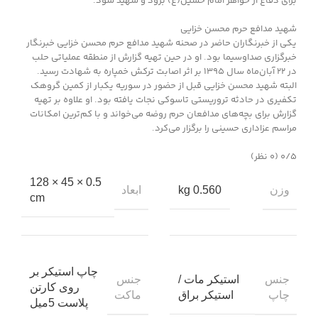
برای دفاع از خواهر امام حسین(ع) برود و شهید شود.
شهید مدافع حرم محسن خزایی
یکی از خبرنگاران حاضر در صحنه شهید مدافع حرم محسن خزایی خبرنگار
خبرگزاری صداوسیما بود. او در حین تهیه گزارش از منطقه عملیاتی حلب
در ۲۲ آبان‌‌ماه سال ۱۳۹۵ بر اثر اصابت ترکش خمپاره به شهادت رسید.
البته شهید محسن خزایی قبل از حضور در سوریه یکبار از کمین گروهک
تکفیری در حادثه تروریستی تاسوکی نجات یافته بود. او علاوه بر تهیه
گزارش برای بچه‌های مدافعان حرم روضه می‌خواند و با کم‌‌ترین امکانات
مراسم عزاداری حسینی را برگزار می‌کرد.
‫۰/۵
‫(۰ نظر)
0.5 × 45 × 128
وزن
ابعاد
0.560 kg
cm
چاپ استیکر بر
جنس
جنس
استیکر مات /
روی کارتن
چاپ
ماکت
استیکر براق
پلاست 5میل