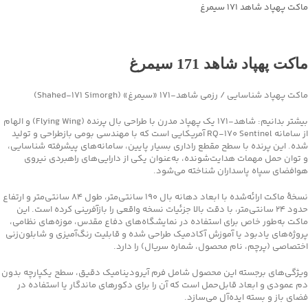
ماکت پهپاد شاهد ۱۷۱ سیمرغ
جهت خرید تماس بگیرید
ماکت پهپاد شاهد 171 سیمرغ
ماکت پهپاد شناسایی / رزمی شاهد‑۱۷۱ «سیمرغ» (Shahed‑171 Simorgh)
بیشتر بدانیم: شاهد‑۱۷۱ یک پهپاد مدرن با طراحی بال پرنده (Flying Wing) و الهام
از سامانه RQ‑170 Sentinel آمریکایی است که با مهندسی بومی بازطراحی و تولید
شده. این پرنده با سطح مقطع راداری بسیار پایین، سامانه‌های پیشرفته شناسایی،
و توان حمل مهمات هدایت‌شونده، به‌عنوان یکی از دارایی‌های راهبردی نیروی
هوافضای سپاه پاسداران شناخته می‌شود.
نسخهٔ ماکت ارائه‌شده با ابعاد دهانه بال ۱۹۰ سانتی‌متر، طول ۸۴ سانتی‌متر و ارتفاع
حدود ۲۴ سانتی‌متر، با دقت بالا جزئیات نسخه واقعی را بازآفرینی کرده است. این
ماکت به‌طور خاص برای استفاده در نمایشگاه‌های دفاع مقدس، موزه‌های نظامی،
پروژه‌های یادبود یا آموزش آکادمیک طراحی شده و قابلیت رنگ‌آمیزی و شابلون‌زنی
اختصاصی (پرچم، نام محصول، شماره سریال) را دارد.
ویژگی‌های برجسته این محصول شامل فرم آیرودینامیک دقیق، سطح یکپارچه بدون
دم عمودی و ابعاد قابل‌حمل است که آن را برای دکورهای ماندگار یا استفاده در
فضای باز و بسته ایده‌آل می‌سازد.