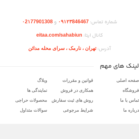
دریافت اپلیکیشن وودمارت شاپ
شماره تماس:
و
۰2۱77901308
۰۹۱۲۳846467
کانال ایتا:
eitaa.com/sahabiun
آدرس:
تهران ،‌ نارمک ، سرای محله مدائن
لینک های مهم
صفحه اصلی
قوانین و مقررات
وبلاگ
فروشگاه
همکاری در فروش
نمایندگی ها
تماس با ما
روش های ثبت سفارش
محصولات حراجی
درباره ما
شرایط مرجوعی
سوالات متداول