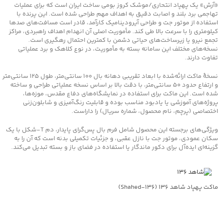
«آرش» یک پهپاد انتحاری/موشک کروز بومی ساخت ایران است که برای عملیات
تهاجمی برد بلند و اصابت دقیق به اهداف مهم طراحی شده است. این پرنده با
استفاده از موتور جت و طراحی آیرودینامیک کارآمد، قادر است مسافت‌های صدها
کیلومتری را با سرعت بالا طی کند. مأموریت اصلی آن انهدام اهداف راهبردی، مراکز
تجمع نیرو یا زیرساخت‌های حیاتی دشمن با کمترین احتمال رهگیری است.
نسخه‌های مختلف این سامانه بسته به مأموریت، در نوع کلاهک و برد عملیاتی
تفاوت دارند.
نسخهٔ ماکت ارائه‌شده با ابعاد تقریبی دهانه بال 100 سانتی‌متر، طول 125 سانتی‌متر
و ارتفاع حدود 50 سانتی‌متر، با دقت بالا بر اساس نسخه عملیاتی طراحی و ساخته
شده است. این ماکت برای استفاده در نمایشگاه‌های دفاع مقدس، موزه‌ها،
پروژه‌های آموزشی یا یادبود مناسب بوده و قابلیت رنگ‌آمیزی و شابلون‌زنی
اختصاصی (پرچم، نام محصول، شماره سریال) را داراست.
ویژگی‌های برجسته این محصول شامل فرم بال پس‌گرای پایدار، دم T‑شکل با یک
سکان عمودی، موتور جت با نازل عقبی، و جزئیات تکمیلی بدنه است که آن را به
گزینه‌ای ایده‌آل برای دکور ماندگار یا استفاده در فضای باز و بسته تبدیل می‌کند.
ماکت پهپاد شاهد ۱۳۶ (Shahed‑۱۳۶)
جهت خرید تماس بگیرید