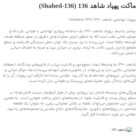
ماکت پهپاد شاهد 136 (Shahed‑136)
پهپاد تهاجمی شاهد‑۱۳۶ (Shahed‑136)
بیشتر بدانیم: پهپاد شاهد‑۱۳۶ یک سامانه پروازی تهاجمی با طراحی بال‌دلتا و
موتور ملخی عقب است که به منظور اجرای عملیات‌های دقیق در عمق منطقه هدف
توسعه یافته است. این پرنده با برد بسیار بالا، توان حمل سرجنگی قدرتمند و سطح
مقطع راداری پایین، قادر به ایجاد برتری در میدان نبرد و ضربه به اهداف حیاتی
دشمن می‌باشد.
شاهد‑۱۳۶ به واسطه ابعاد جمع‌وجور و قابلیت پرتاب از لانچرهای چندگانه، انعطاف
عملیاتی بالایی دارد و می‌تواند در مأموریت‌های انهدام زیرساخت‌ها، مراکز حیاتی و
پشتیبانی نیروهای خط مقدم به کار رود. طراحی ساده اما کارآمد این پهپاد، آن را به
گزینه‌ای ایده‌آل برای عملیات‌های پرریسک و طولانی بدل کرده است.
ویژگی‌های برجسته شامل برد پروازی بیش از هزار کیلومتر، سرعت قابل‌توجه در
سطح پرواز پست، و قابلیت نفوذ در محیط‌های دارای پدافند هوایی است. به همین
دلیل، این محصول می‌تواند علاوه بر نقش عملیاتی رزمی، به عنوان یک قطعه
شاخص در پروژه‌های دکوری، نمایشگاه‌های دفاع مقدس و مجموعه‌های یادبود
نظامی نیز مورد استفاده قرار گیرد.