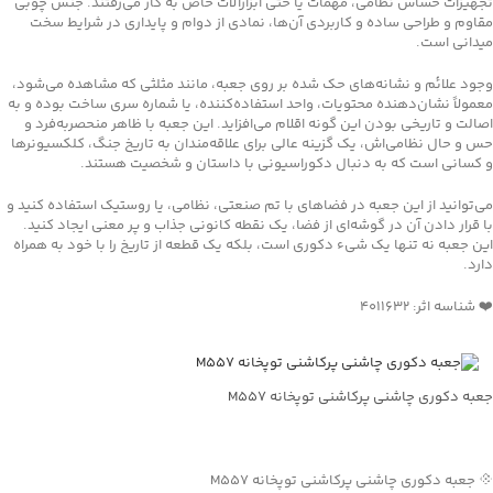
تجهیزات حساس نظامی، مهمات یا حتی ابزارآلات خاص به کار می‌رفتند. جنس چوبی
مقاوم و طراحی ساده و کاربردی آن‌ها، نمادی از دوام و پایداری در شرایط سخت
میدانی است.
وجود علائم و نشانه‌های حک شده بر روی جعبه، مانند مثلثی که مشاهده می‌شود،
معمولاً نشان‌دهنده محتویات، واحد استفاده‌کننده، یا شماره سری ساخت بوده و به
اصالت و تاریخی بودن این گونه اقلام می‌افزاید. این جعبه با ظاهر منحصربه‌فرد و
حس و حال نظامی‌اش، یک گزینه عالی برای علاقه‌مندان به تاریخ جنگ، کلکسیونرها
و کسانی است که به دنبال دکوراسیونی با داستان و شخصیت هستند.
می‌توانید از این جعبه در فضاهای با تم صنعتی، نظامی، یا روستیک استفاده کنید و
با قرار دادن آن در گوشه‌ای از فضا، یک نقطه کانونی جذاب و پر معنی ایجاد کنید.
این جعبه نه تنها یک شیء دکوری است، بلکه یک قطعه از تاریخ را با خود به همراه
دارد.
❤️ شناسه اثر: ۴۰۱۱۶۳۲
جعبه دکوری چاشنی پرکاشنی توپخانه M557
جهت خرید تماس بگیرید
💠 جعبه دکوری چاشنی پرکاشنی توپخانه M557