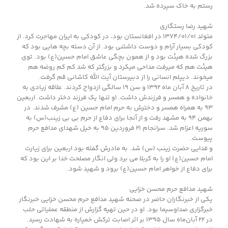
رستم به خاک سپرده شد.
شهید رضا رستگاری
متولد ۱۳۷۴/۰۱/۰۱ در افغانستان بود، در کودکی به ایران مهاجرت کرد. از
کودکی بسیار آرام و دوست داشتنی بود. از آن دسته بچه هایی بود که
بزرگ شده هیئت بود و از همون بچگی عاشق امام حسین(ع) بود. توی
هیئت هم که میرفت مداحی میکرد و بزرگتر که شد کم کم روضه هم
میخوند. دیپلم انسانی را از دبیرستان آیت الله کاشانی قم گرفت.
در تاریخ ۸ آبان ماه ۱۳۹۲ و سن ۱۹ سالگی ازدواج کردند. علاقه زیادی به
خانواده و همسر و فرزندش داشت. او تنها یک فرزند دختر داشت. اربعین
۹۳ به همراه همسر و دخترش به حرم امام حسین (ع) مشرف شدند. در
بهمن ۹۴ به مشهد رفت و از آنجا برای دفاع از حرم بی بی زینب(س) به
سوریه اعزام شد. سرانجام ۲۱ فروردین ۹۵ به خیل شهدای مدافع حرم
پیوست.
و فدایی حضرت زینب (س) شد. به مادرش گفته بود اربعین برای زیارت
امام حسین(ع) او را به کربلا می برد ولی انگار مصلحت خدا بر این بود که
برای دفاع از خواهر امام حسین(ع) برود و شهید شود.
شهید مدافع حرم محسن خزایی
یکی از خبرنگاران حاضر در صحنه شهید مدافع حرم محسن خزایی خبرنگار
خبرگزاری صداوسیما بود. او در حین تهیه گزارش از منطقه عملیاتی حلب
در ۲۲ آبان‌‌ماه سال ۱۳۹۵ بر اثر اصابت ترکش خمپاره به شهادت رسید.