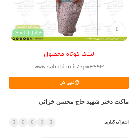
بزرگنمایی تصویر
لینک کوتاه محصول
www.sahabiun.ir/?p=4493
کپی کن
ماکت دختر شهید حاج محسن خزائی
اشتراک گذاری: