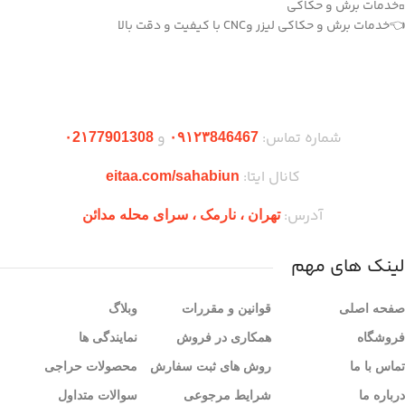
▫️خدمات برش و حکاکی
👈خدمات برش و حکاکی لیزر وCNC با کیفیت و دقت بالا
دریافت اپلیکیشن وودمارت شاپ
شماره تماس:
و
۰2۱77901308
۰۹۱۲۳846467
کانال ایتا:
eitaa.com/sahabiun
آدرس:
تهران ،‌ نارمک ، سرای محله مدائن
لینک های مهم
صفحه اصلی
قوانین و مقررات
وبلاگ
فروشگاه
همکاری در فروش
نمایندگی ها
تماس با ما
روش های ثبت سفارش
محصولات حراجی
درباره ما
شرایط مرجوعی
سوالات متداول