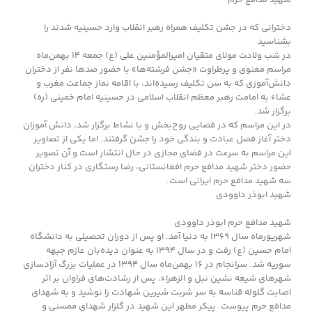
شهید مدافع حرم
دخترانی که در جشن تکلیف همراه رهبر انقلاب وارد حسینیه شدند را
بشناسید
در شب ولادت مولای متقیان امیرالمؤمنین علی (ع) جمعه ۱۴ بهمن‌ماه
مراسم معنوی و پرطراوت «جشن فرشته‌ها» با حضور صدها نفر از دختران
دانش‌آموزی که به سن تکلیف رسیده‌اند، با اقامه نماز جماعت مغرب و
عشاء به امامت رهبر معظم انقلاب اسلامی در حسینیه امام خمینی (ره)
برگزار شد.
در این مراسم که در فضایی روح‌بخش و با نشاط برگزار شد، دانش آموزان
دختر آغاز فصل عبادت و بندگی خود را جشن گرفتند. اما یکی از تصاویر
این مراسم به سرعت در فضای مجازی در حال انتشار است و آن تصویر
حضور دختر شهید مدافع حرم افغانستانی، رضا رستگاری در کنار دختران
سه شهید مدافع حرم ایرانی است.
شهید ابوذر داوودی
شهید مدافع حرم ابوذر داوودی
شهریورماه سال ۱۳۶۹ به دنیا آمد. او پس از دوران تحصیلی به دانشگاه
امام حسین (ع) رفت و در سال ۱۳۹۴ به عنوان دیده‌بان عازم جبهه
سوریه شد. سرانجام در ۱۶ بهمن‌ماه سال ۱۳۹۴ در عملیات بزرگ آزادسازی
شهرهای شیعه نشین نبل و الزهراء، پس از رشادت‌های فراوان بر اثر
اصابت گلوله قناسه به سر شربت شیرین شهادت را نوشید و به شهدای
مدافع حرم پیوست. پیکر مطهر این شهید در گلزار شهدای ممسنی و