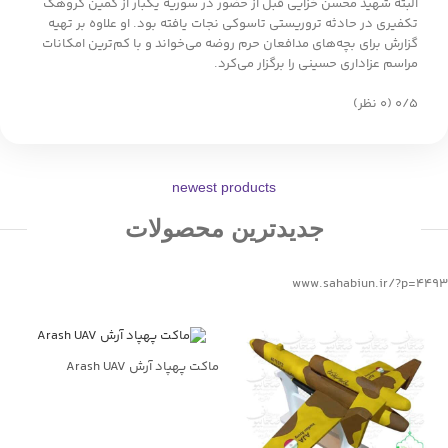
البته شهید محسن خزایی قبل از حضور در سوریه یکبار از کمین گروهک
تکفیری در حادثه تروریستی تاسوکی نجات یافته بود. او علاوه بر تهیه
گزارش برای بچه‌های مدافعان حرم روضه می‌خواند و با کم‌‌ترین امکانات
مراسم عزاداری حسینی را برگزار می‌کرد.
‫۰/۵
‫(۰ نظر)
newest products
جدیدترین محصولات
www.sahabiun.ir/?p=4493
ماکت پهپاد آرش Arash UAV
جهت خرید تماس بگیرید