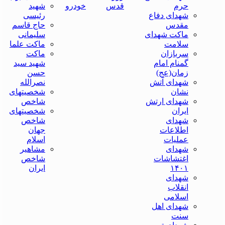
حرم
قدس
خودرو
شهید
شهدای دفاع
رئیسی
مقدس
حاج قاسم
ماکت شهدای
سلیمانی
سلامت
ماکت علما
سربازان
ماکت
گمنام امام
شهید سید
زمان(عج)
حسن
شهدای آتش
نصرالله
نشان
شخصیتهای
شهدای ارتش
شاخص
ایران
شخصیتهای
شهدای
شاخص
اطلاعات
جهان
عملیات
اسلام
شهدای
مشاهیر
اغتشاشات
شاخص
۱۴۰۱
ایران
شهدای
انقلاب
اسلامی
شهدای اهل
سنت