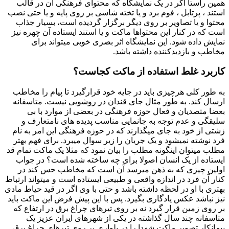
همین راستا اگر در یک نمایشگاه که محتوای فرهنگی آن در قالب
استند ، پرتابل ، فوم برد و یا تخته شاسی بر روی پایه و یا حتی نصب
محتوا و یا تصاویر بر روی دیگر برگزار گردیده است، بسیار جذاب
است که در کنار این محتواها ماکت و یا استند ایستاده آن چهره نیز
نمایش داده شود. این نمایشگاه اثر بصری خوبی میتواند برای
مخاطب و بازدیدکننده داشته باشد.
کاربرد غلط استفاده از ماکت کجاست؟
به طور کلی هرچیزی باید در جایه خود قرارگیرد تا پیام را مخاطب
ارسال کند. به طور مثال جای قندان در روشویی نیست. متاسفانه
بعضا متصدیان و فعال حوزه فرهنگی در بعضی از موارد با بی
سلیقگی و عدم توجه به جانمایی مناسب پدیده های نامتعارف و
زشتی از خود به جای میگذارند که در حوزه فرهنگی این امر به نام
فرد نوشته نمیشود و یک جریان را زیر سوال میبرد. برای فهم بهتر
مطلب میتوان اینگونه مطلب را بیان نمود که مثلا یک ماکت تمام قد
ایستاده از یک انسان اصولا برای چه ساخته شده است؟ در جواب
اولین چیزی که به ذهن میرسد آن است که مخاطب حس کند در
کنار آن فرد در اندازه واقعی و طبیعی ایستاده است و میتواند ارتباط
بهتری با او در لحظه داشته باشد و حتی با وی اگر در قید حیاط مادی
نیز نباشد عکس یادگاری بگیرد. پس با این پیش فرض این ماکت باید
بر روی زمین قرار گیرد نه بر روی تیرهای چراغ برق در ارتفاع که
متاسفانه چند سال گذاشته در یکی از شهرهای ایران عزیز یک
پیمانکار تصویر ماکت شهدا را در بلواری بر روی تیرهای چراغ برق