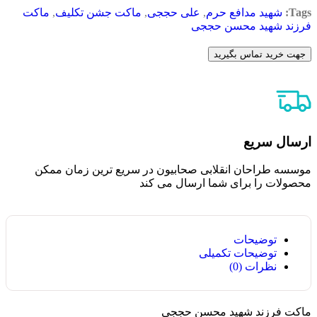
Tags:
شهید مدافع حرم
,
علی حججی
,
ماکت جشن تکلیف
,
ماکت
فرزند شهید محسن حججی
جهت خرید تماس بگیرید
ارسال سریع
موسسه طراحان انقلابی صحابیون در سریع ترین زمان ممکن
محصولات را برای شما ارسال می کند
توضیحات
توضیحات تکمیلی
نظرات (0)
ماکت فرزند شهید محسن حججی