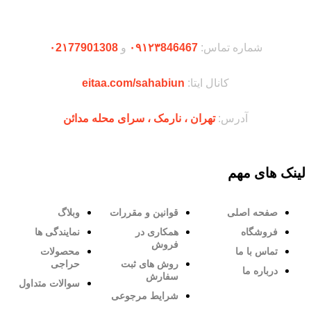
شماره تماس:
۰۹۱۲۳846467
و
۰2۱77901308
کانال ایتا:
eitaa.com/sahabiun
آدرس:
تهران ،‌ نارمک ، سرای محله مدائن
لینک های مهم
صفحه اصلی
قوانین و مقررات
وبلاگ
فروشگاه
همکاری در
نمایندگی ها
فروش
تماس با ما
محصولات
روش های ثبت
حراجی
درباره ما
سفارش
سوالات متداول
شرایط مرجوعی