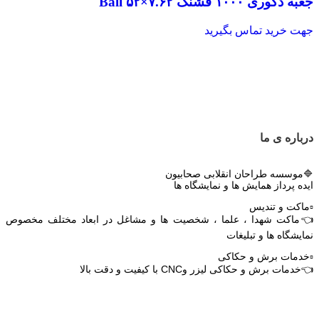
جعبه دکوری ۱۰۰۰ فشنگ ۷.۶۲×۵۲ Ball
جهت خرید تماس بگیرید
درباره ی ما
🔷موسسه طراحان انقلابی صحابیون
ایده پرداز همایش ها و نمایشگاه ها
▫️ماکت و تندیس
👈ماکت شهدا ، علما ، شخصیت ها و مشاغل در ابعاد مختلف مخصوص
نمایشگاه ها و تبلیغات
▫️خدمات برش و حکاکی
👈خدمات برش و حکاکی لیزر وCNC با کیفیت و دقت بالا
دریافت اپلیکیشن وودمارت شاپ