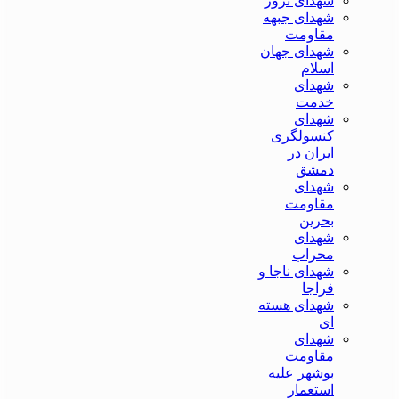
شهدای ترور
شهدای جبهه
مقاومت
شهدای جهان
اسلام
شهدای
خدمت
شهدای
کنسولگری
ایران در
دمشق
شهدای
مقاومت
بحرین
شهدای
محراب
شهدای ناجا و
فراجا
شهدای هسته
ای
شهدای
مقاومت
بوشهر علیه
استعمار