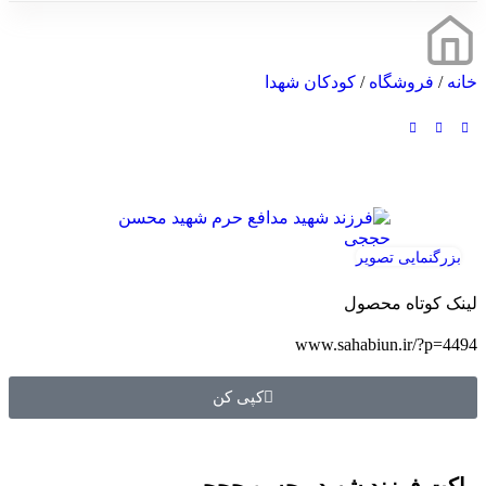
خانه
/
فروشگاه
/
کودکان شهدا
بزرگنمایی تصویر
لینک کوتاه محصول
www.sahabiun.ir/?p=4494
کپی کن