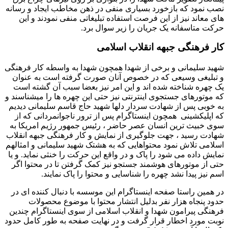
نصب نمود که بازخورد بسیاری منفی در ذهن مخاطب ایجاد و رسانه
های معاند نیز از این فرصت استفاده تبلیغاتی منفی نمودند و این
حرکت متاسفانه یک جریان را زیر سوال برد.
کار فرهنگی جبهه انقلاب اسلامی
شهید سلیمانی و برخی از شهدا همچون شهدا به واسطه کار فرهنگی
و تبلیغی وسیعی که در خصوص آنان صورت گرفته است به عنوان
یک چهره شناخته شده اند و این امر نیز بعضا سبب آن گشته است
که موتورهای جستجوی اینترنتی نیز حتی این چهره ها را میشناسند و
به خوبی پس از شهادت سردار دلها شهید حاج قاسم سلیمانی دیدیم
که اپلیکشینی همچون اینستاگرام پس از ترور ناجوانمردانی که از
سوی خبیث ترین انسان عصر حاضر ، رئیس جمهور رژیم امریکا به
شهادت رسید ، جهت جلوگیری از نمایش و کار فرهنگی جبهه انقلاب
اسلامی تلاش نمود محتواهایی که به هشتک شهید سلیمانی و امثالهم
نمایش داده می شود را پاک و در واقع این حرکت را خنثی نماید. و یا
حتی از موتورهای هوشمند جستجو نیز کمک گرفتن تا در محتوا اگر
اسم نیز پیدا نشد چهره را شناسایی و محتوا را پاک نمایند.
در همین راستا صفحه اینستاگرام این موسسه با دنبال کننده ای در
حدود پنجاه هزار نفر بدلیل انتشار محتوا با موضوع محصولات
فرهنگی پیرامون شهدا و انقلاب اسلامی از سوی اینستاگرام چندین
نوبت مورد اخطار قرار گرفت و در نهایت صفحه به طور کامل حدود