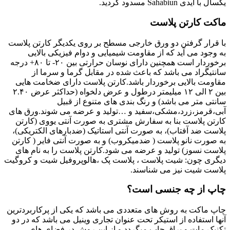
یکسال با آیدی Sahabiun مسدود گردید.
ماکت کارتن پلاست
با قرار گرفتن دو ورق خارجی مسطح بر روی یکدیگر کارتن پلاست
به وجود می آید که از مقاومت شیمیایی و دوام فیزیکی بالایی
برخوردار است همچنین دارای نوسان حرارتی بین ۲۰- تا ۸۰+ درجه
سانتیگراد می باشد که باعث شده در مقابل گرما و سرما از
مقاومت بالایی برخوردار باشد.کارتن پلاست دارای ضخامت هایی
بین ۲ الی ۱۲ میلیمتر درطول و عرض دلخواه (حداکثر عرض ۲.۴۰
سانتی متر می باشد) و رنگ بندی های متنوع از قبیل
آبی،قرمز،زرد،مشکی،سفید و …تولید و عرضه می شوند.ورق های
کارتن پلاست بنا به سفارش مشتری به صورت آنتی یووی (کارتن
پلاست ضد آفتاب)، به صورت آنتی استاتیک (ضدبارهای الکتریکی)،
به صورت نانو پلاست ( ضدمیکروب) و به صورت آنتی فایر ( کارتن
پلاست نسوز) تولید و عرضه می شود.کارتن پلاست را به نام های
دیگری چون: شیت پلاست ، پلاست پک ،هالوپروفیل شیت و کروگیت
پلاست شیت نیز می شناسند.
چاپ از چه جنسی است؟
چاپ ماکت به روش های متعددی می باشد که یکی از پرکاربردترین
آنها استفاده از استیکر تحت عنوان تجاری وینیل می باشد که در دو
تکنیک مات و براق چاپ میگردد و از این روش در فضای های