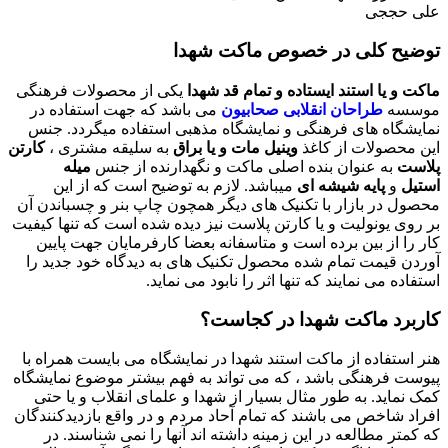
علی حججی
توضیح کلی در خصوص ماکت شهدا
ماکت و یا استند ایستاده و تمام قد شهدا
یکی از محصولات فرهنگی
موسسه
طراحان انقلابی صحابیون
می باشد که جهت استفاده در
نمایشگاه های فرهنگی و نمایشگاه مذهبی استفاده میگردد. جنس
این محصولات از کاغذ
وینیل مات و یا براق
به سلیقه مشتری ،
کارتن
پلاست
به عنوان بنده اصلی ماکت و نگهدارنده از جنس
میله
استیل
و
پایه شیشه ای
میباشد. لازم به توضیح است که از این
محصول در بازار با تکنیک های دیگر همچون چاپ بنر و چسباندن آن
بر روی یونولیت و یا کارتن پلاست نیز دیده شده است که تنها کیفیت
کار را از بین برده است و متاسفانه بعضا کارفرمایان جهت پایین
آوردن قیمت تمام شده محصول تکنیک های به دیدگاه خود جدید را
استفاده می نمایند که تنها اثر را نابود می نماید.
کاربرد ماکت شهدا در کجاست؟
هنر استفاده از ماکت استند شهدا در نمایشگاه می بایست همراه با
پیوست فرهنگی باشد ، که می تواند به فهم بیشتر موضوع نمایشگاه
کمک نماید. به طور مثال بسیار از شهدا و علمای انقلاب و یا حتی
افراد شاخص می باشند که تمام آحاد مردم و در واقع بازدیدکنندگان
که کمتر مطالعه در این زمینه داشته اند آنها را نمی شناسند. در